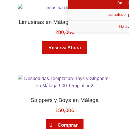
Acepta
Establecer 
Limusinas en Málaga y Costa del Sol
No ac
280,00
€
Reserva Ahora
Strippers y Boys en Málaga
150,00
€