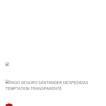
Política de privacidad
Preguntas Frecuentes (FAQ)
Ventajas
Seguridad , confianza y primeras marcas.
Despedidas originales
Más de 10 años de experiencia
Empresa de confianza
Medidas de Seguridad