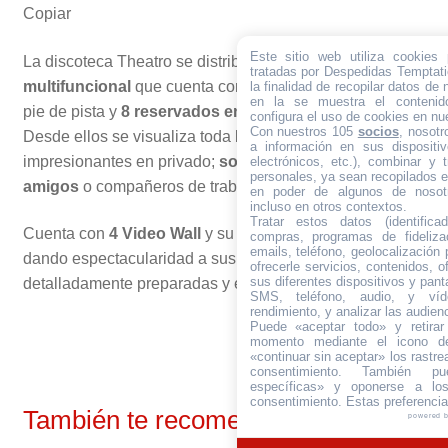
Este sitio web utiliza cookies
La discoteca Theatro se distribuye en una sola
sala
tratadas por Despedidas Temptati
multifuncional
que cuenta con
7 palcos reservado
s a
la finalidad de recopilar datos de
en la se muestra el contenid
pie de pista y
8 reservados en la parte de arriba.
configura el uso de cookies en nue
Con nuestros 105
socios
, nosot
Desde ellos se visualiza toda la sala con unas vistas
a información en sus dispositiv
impresionantes en privado;
solo para ti y tus mejores
electrónicos, etc.), combinar y 
personales, ya sean recopilados en
amigos
o compañeros de trabajo.
en poder de algunos de nosotr
incluso en otros contextos.
Tratar estos datos (identificad
Cuenta con
4 Video Wall
y su
escenario hidráulico
compras, programas de fidelizac
emails, teléfono, geolocalización p
dando espectacularidad a sus actuaciones
ofrecerle servicios, contenidos, o
sus diferentes dispositivos y panta
detalladamente preparadas y ensayadas a la perfección.
SMS, teléfono, audio, y víde
rendimiento, y analizar las audien
Puede «aceptar todo» y retirar
momento mediante el icono de
«continuar sin aceptar» los rastre
consentimiento. También pue
específicas» y oponerse a los
consentimiento. Estas preferenci
También te recomendamos…
powered 