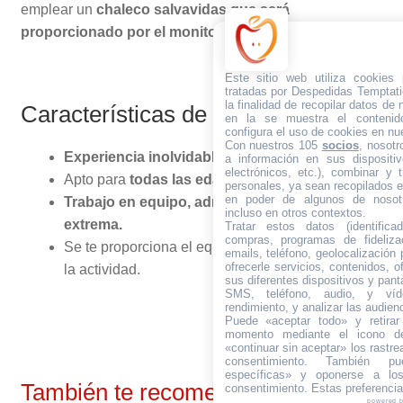
emplear un
chaleco salvavidas que será
proporcionado por el monitor
.
Este sitio web utiliza cookies
tratadas por Despedidas Temptati
la finalidad de recopilar datos de
Características de la Banana Boat
en la se muestra el contenid
configura el uso de cookies en nue
Con nuestros 105
socios
, nosot
Experiencia inolvidable.
a información en sus dispositiv
electrónicos, etc.), combinar y 
Apto para
todas las edades. (+ 8 años)
personales, ya sean recopilados en
en poder de algunos de nosotr
Trabajo en equipo, adrenalina y diversión
incluso en otros contextos.
extrema.
Tratar estos datos (identificad
compras, programas de fidelizac
Se te proporciona el equipamiento necesario para
emails, teléfono, geolocalización p
ofrecerle servicios, contenidos, o
la actividad.
sus diferentes dispositivos y panta
SMS, teléfono, audio, y víde
rendimiento, y analizar las audien
Puede «aceptar todo» y retirar
momento mediante el icono de
«continuar sin aceptar» los rastre
consentimiento. También pue
específicas» y oponerse a los
También te recomendamos…
consentimiento. Estas preferenci
powered 