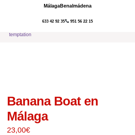
Málaga
Benalmádena
Ir
Ir
633 42 92 35
951 56 22 15
Menú
a
al
la
contenido
Inicio
navegación
Packs
Talleres
Actividades Acuáticas
Actividades al Aire Libre
Banana Boat en
Servicios
Málaga
Blog
23,00
€
Contacto