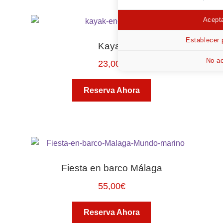
Acepta
Establecer 
Kayak
No ac
23,00
€
Reserva Ahora
Fiesta en barco Málaga
55,00
€
Reserva Ahora