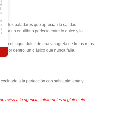
.)
ad
S,
as
el
para los paladares que aprecian la calidad.
as
as
ea un equilibrio perfecto entre lo dulce y lo
as
on el toque dulce de una vinagreta de frutos rojos.
as por dentro, un clásico que nunca falla.
, cocinado a la perfección con salsa pimienta y
io aviso a la agencia, intolerantes al gluten etc
…