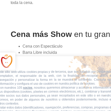
toda la cena.
Cena más Show
en tu gran
Cena con Espectáculo
Barra Libre incluida
Animación
Para grupos mixtos de despedidas, de chicos y ch
ste sitio web utiliza cookies propias y de terceros, que son tratadas por Despedid
emptation, el responsable de la web, con la finalidad de recopilar datos 
Amenizamos la velada con
animación
para que no pares
avegación y personalizar la forma en la se muestra el contenido. Consulta m
con un postre erótico muy especial. ¡No te lo pierdas!
nformación y configura el uso de cookies en nuestra política de cookies.
on nuestros 105
socios
, nosotros queremos almacenar y acceder a información 
us dispositivos (cookies, píxeles en correos electrónicos, etc.), combinar y transmit
ntre socios sus datos personales, ya sean recopilados en este sitio o en nuestr
orreos, en poder de algunos de nosotros u obtenidos posteriormente, incluso 
tros contextos.
ratar estos datos (identificadores, navegación, preferencias, compras, programas 