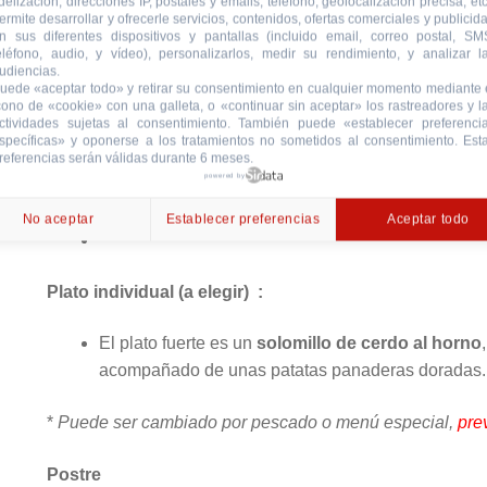
Menú en Benalmádena
idelización, direcciones IP, postales y emails, teléfono, geolocalización precisa, etc
ermite desarrollar y ofrecerle servicios, contenidos, ofertas comerciales y publicid
n sus diferentes dispositivos y pantallas (incluido email, correo postal, SM
Entrantes a compartir al centro cada 4 personas:
eléfono, audio, y vídeo), personalizarlos, medir su rendimiento, y analizar l
udiencias.
uede «aceptar todo» y retirar su consentimiento en cualquier momento mediante 
Un surtido de ibéricos y quesos curados, perfecto 
cono de «cookie» con una galleta, o «continuar sin aceptar» los rastreadores y l
ctividades sujetas al consentimiento. También puede «establecer preferenci
Mousse de pato con una compota de manzana que cr
specíficas» y oponerse a los tratamientos no sometidos al consentimiento. Est
salado.
referencias serán válidas durante 6 meses.
powered by
Una ensalada gourmet de queso de cabra y bacon, c
Un dúo de croquetas, crujientes por fuera y cremos
No aceptar
Establecer preferencias
Aceptar todo
Plato individual (a elegir) :
El plato fuerte es un
solomillo de cerdo al horno
acompañado de unas patatas panaderas doradas.
*
Puede ser cambiado por pescado o menú especial,
prev
Postre