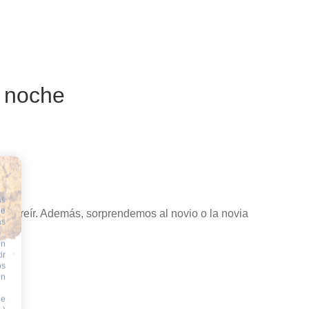
 noche
icas
as
de
 de reír. Además, sorprendemos al novio o la novia
ás
en
ir
os
en
de