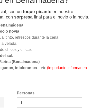
co en Benalmádena?
ial, con un
toque picante
en nuestro
na, con
sorpresa
final para el novio o la novia.
Benalmádena
vio o novia
a, tinto, refrescos durante la cena
la velada.
de chicos y chicas.
del sol.
Marina (Benalmádena)
eganos, intolerantes
…etc
(Importante informar en
Personas