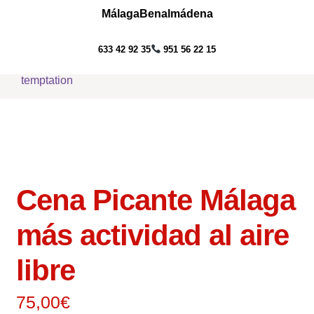
Málaga
Benalmádena
Ir
Ir
633 42 92 35
951 56 22 15
Menú
a
al
la
contenido
Inicio
navegación
Packs
Talleres
Actividades Acuáticas
Cena Picante Málaga
Actividades al Aire Libre
más actividad al aire
Servicios
libre
Blog
75,00
€
Contacto