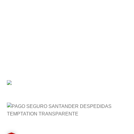
Política de privacidad
Preguntas Frecuentes (FAQ)
Ventajas
Seguridad , confianza y primeras marcas.
Despedidas originales
Más de 10 años de experiencia
Empresa de confianza
Medidas de Seguridad