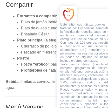
Compartir
Entrantes a compartir (cada 4 personas)
Plato de jamón ibérico
Este sitio web utiliza cookies
Plato de queso curado
tratadas por Despedidas Temptati
la finalidad de recopilar datos de
Ensalada César
en la se muestra el contenid
configura el uso de cookies en nue
Plato principal (a elegir)
Con nuestros 105
socios
, nosot
Churrasco de pollo con pastel de patatas
a información en sus dispositiv
electrónicos, etc.), combinar y 
Pescado en “Florencias” (bajo
reserva previa
)
personales, ya sean recopilados en
en poder de algunos de nosotr
Postre
incluso en otros contextos.
Postre
“erótico”
para la novia (opcional)
Tratar estos datos (identificad
compras, programas de fidelizac
Profiteroles
de nata bañados con chocolate
emails, teléfono, geolocalización p
ofrecerle servicios, contenidos, o
sus diferentes dispositivos y panta
Bebida ilimitada:
cerveza, tinto con limón, refrescos y
SMS, teléfono, audio, y víde
rendimiento, y analizar las audien
agua
Puede «aceptar todo» y retirar
momento mediante el icono de
«continuar sin aceptar» los rastre
consentimiento. También pue
específicas» y oponerse a los
Menú Vegano
consentimiento. Estas preferenci