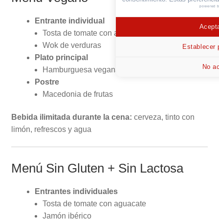
powered 
Entrante individual
Acepta
Tosta de tomate con aguacate
Wok de verduras
Establecer 
Plato principal
No ac
Hamburguesa vegana con patatas fritas
Postre
Macedonia de frutas
Bebida ilimitada durante la cena:
cerveza, tinto con
limón, refrescos y agua
Menú Sin Gluten + Sin Lactosa
Entrantes individuales
Tosta de tomate con aguacate
Jamón ibérico