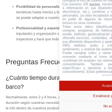
configura el uso de cookies en nue
Con nuestros 105
socios
, nosot
Posibilidad de personalizar
: Desde decoraciones
a información en sus dispositiv
electrónicos, etc.), combinar y 
temáticas hasta menús y bebidas a la carta, cada detalle
personales, ya sean recopilados en
se puede adaptar a vuestras preferencias.
en poder de algunos de nosotr
incluso en otros contextos.
Tratar estos datos (identificad
Profesionalidad y experiencia
: Nuestro equipo de
compras, programas de fidelizac
tripulación y organización cuenta con años de
emails, teléfono, geolocalización p
ofrecerle servicios, contenidos, o
trayectoria y hará que todo sea más sencillo y seguro.
sus diferentes dispositivos y panta
SMS, teléfono, audio, y víde
rendimiento, y analizar las audien
Puede «aceptar todo» y retirar
momento mediante el icono de
Preguntas Frecuentes (FAQ)
«continuar sin aceptar» los rastre
consentimiento. También pue
específicas» y oponerse a los
consentimiento. Estas preferenci
powered 
¿Cuánto tiempo duran las fiestas en
barco?
Acepta
Establecer 
Normalmente, entre 2 y 4 horas, aunque podemos ajustar la
duración según vuestras necesidades, puedes encontrar toda
No ac
la info dentro de nuestros productos.