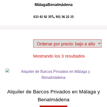
Málaga
Benalmádena
Ir
Ir
633 42 92 35
951 56 22 15
Menú
a
al
la
contenido
Inicio
navegación
Packs
Talleres
Ordenado
Mostrando los 3 resultados
Actividades Acuáticas
Exp
por
el
precio:
Actividades al Aire Libre
men
bajo
hijo
Servicios
a
alto
Alquiler de Barcos Privados en Málaga y
Blog
Benalmádena
Contacto