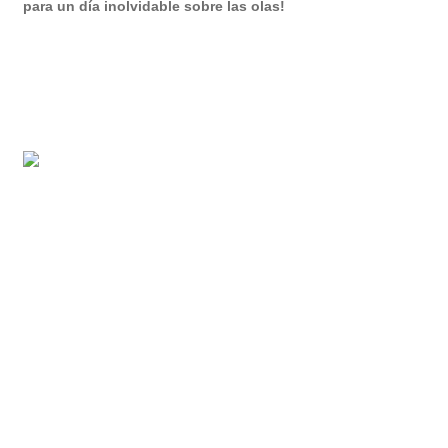
para un día inolvidable sobre las olas!
Contacto
Despedida de soltera • Temptation
C. Borodin, 6, Palma-Palmilla, 29011 Málaga
951 56 22 15
info@despedidastemptation.com
Conócenos